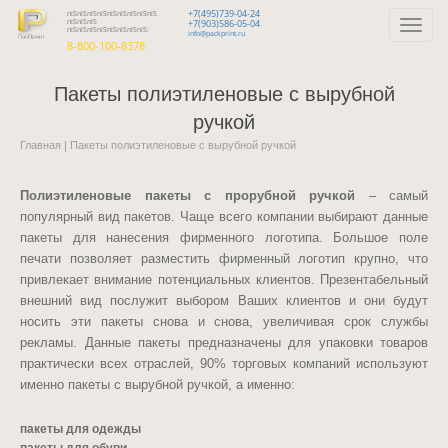
+7(495)739-04-24
пїЅпїЅпїЅпїЅпїЅпїЅпїЅпїЅпїЅ
пїЅпїЅпїЅ
+7(903)586-05-04
Toggle
пїЅпїЅпїЅпїЅпїЅпїЅпїЅпїЅ:
info@packprint.ru
navigat
8-800-100-8378
Пакеты полиэтиленовые с вырубной
ручкой
Главная
Пакеты полиэтиленовые с вырубной ручкой
Полиэтиленовые пакеты с прорубной ручкой
– самый
популярный вид пакетов. Чаще всего компании выбирают данные
пакеты для нанесения фирменного логотипа. Большое поле
печати позволяет разместить фирменный логотип крупно, что
привлекает внимание потенциальных клиентов. Презентабельный
внешний вид послужит выбором Ваших клиентов и они будут
носить эти пакеты снова и снова, увеличивая срок службы
рекламы. Данные пакеты предназначены для упаковки товаров
практически всех отраслей, 90% торговых компаний используют
именно пакеты с вырубной ручкой, а именно:
пакеты для одежды